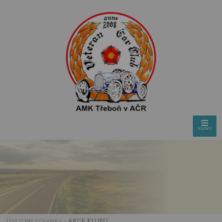
menu
Úvodní stránka
-
Akce klubu