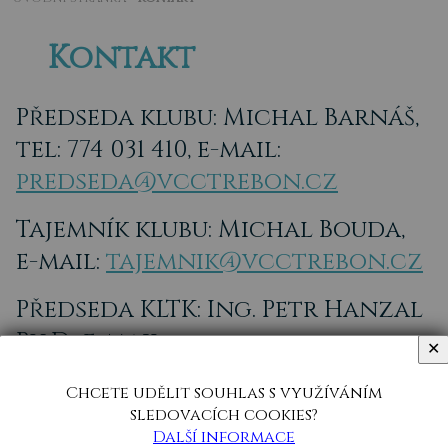
Kontakt
Předseda klubu: Michal Barnáš,
tel: 774 031 410, e-mail:
predseda@vcctrebon.cz
Tajemník klubu: Michal Bouda,
e-mail:
tajemnik@vcctrebon.cz
Předseda KLTK: Ing. Petr Hanzal
Ph.D., e-mail:
✕
testace@vcctrebon.cz
Chcete udělit souhlas s využíváním
sledovacích cookies?
Další informace