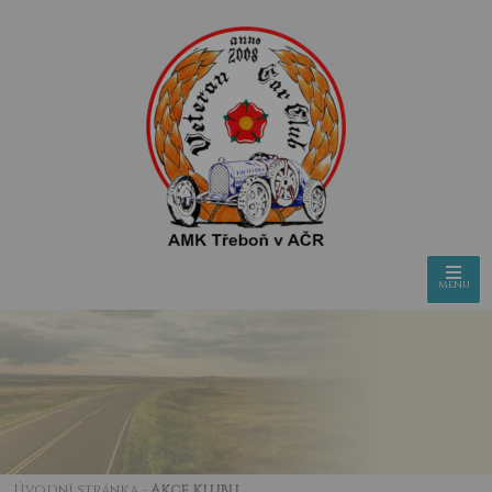
menu
Úvodní stránka
-
Akce klubu